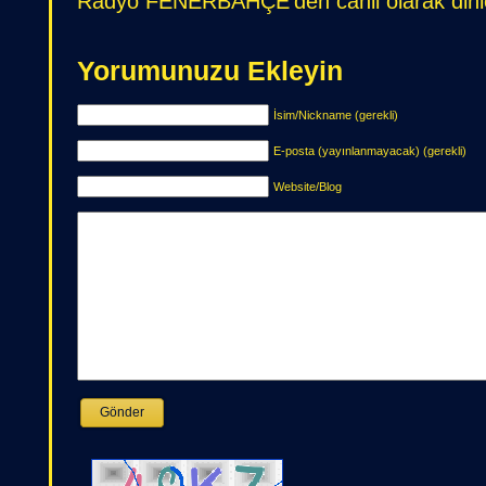
Radyo FENERBAHÇE’den canli olarak dinley
Yorumunuzu Ekleyin
İsim/Nickname (gerekli)
E-posta (yayınlanmayacak) (gerekli)
Website/Blog
Gönder