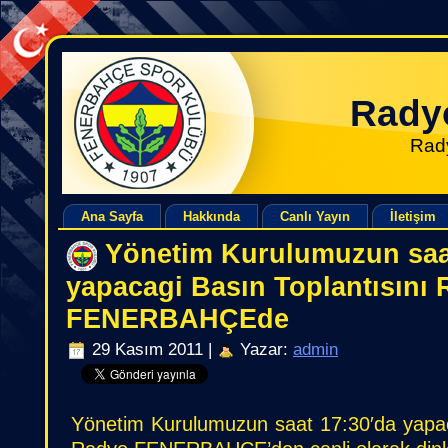
Rady
Rad
Ana Sayfa
Hakkında
Canlı Yayın
İletişim
Yönetim Kurulumuzun saa
yapacagi Basın Toplantısını
FENERBAHÇEde
29 Kasım 2011 |
Yazar:
admin
Yönetim Kurulumuzun saat 17:30′da yapac