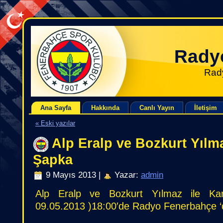
Rady
Rad
Ana Sayfa
Hakkında
Canlı Yayın
İletişim
« Eski yazılar
Alp Eralp ve Bozkurt Yılma
Şapka
9 Mayıs 2013 |
Yazar:
admin
Alp Eralp ve Bozkurt Yılmaz ile K
09.05.2013 )18:00′de Radyo Fenerbahçe ‘