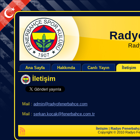
Rady
Rad
Ana Sayfa
Hakkında
Canlı Yayın
İletişim
İletişim
Mail :
admin@radyofenerbahce.com
Mail :
serkan.kocak@fenerbahce.com.tr
İletişim
|
Radyo Fenerbahç
Copyright © 2010 Radyo Fener